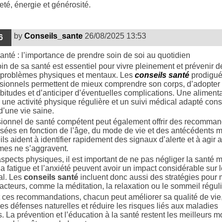
eté, énergie et générosité.
by
Conseils_sante
26/08/2025 13:53
6
anté : l’importance de prendre soin de soi au quotidien
in de sa santé est essentiel pour vivre pleinement et prévenir d
problèmes physiques et mentaux. Les
conseils santé
prodigué
sionnels permettent de mieux comprendre son corps, d’adopter
itudes et d’anticiper d’éventuelles complications. Une alimenta
, une activité physique régulière et un suivi médical adapté cons
 d’une vie saine.
ionnel de santé compétent peut également offrir des recomman
sées en fonction de l’âge, du mode de vie et des antécédents 
ls aident à identifier rapidement des signaux d’alerte et à agir 
mes ne s’aggravent.
aspects physiques, il est important de ne pas négliger la santé m
la fatigue et l’anxiété peuvent avoir un impact considérable sur l
al. Les
conseils santé
incluent donc aussi des stratégies pour
facteurs, comme la méditation, la relaxation ou le sommeil réguli
 ces recommandations, chacun peut améliorer sa qualité de vie
ses défenses naturelles et réduire les risques liés aux maladies
. La prévention et l’éducation à la santé restent les meilleurs 