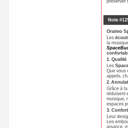
préserver 
Note #12
Oraimo Sp
Les
écoute
la musique
SpaceBu
confortab
1. Qualit
Les
Spac
Que vous é
appels, ch
2. Annulat
Grâce à la
réduisent 
musique, 
espaces pu
3. Confor
Leur desig
Les embouts
aisance, m