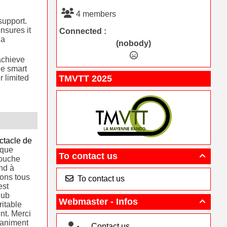
d
4 members
support.
nsures it
Connected :
 a
(nobody)
achieve
he smart
TMVTT 2025
r limited
ctacle de
aque
To contact us

touche
nd à
ons tous
To contact us
est
lub
Webmaster - Infos

ritable
t. Merci
’animent
Contact us