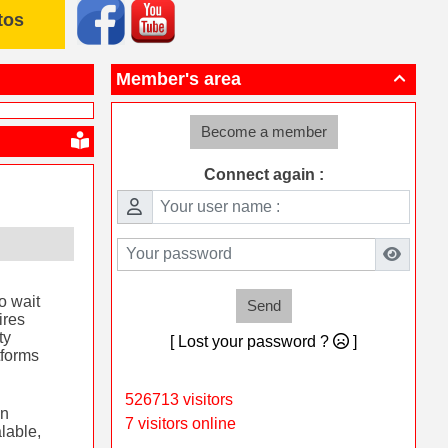
tos
Member's area

Become a member
Connect again :
o wait
Send
ires
ty
[ Lost your password ?
]
forms
d
526713 visitors
in
7 visitors online
lable,