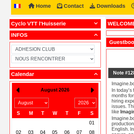
Home
Contact
Downloads
Cyclo VTT l'Huisserie
WELCOM

INFOS

Guestbo
Note #12
Calendar

Imagine.b
In today’s
months for
hiring exp
issues. Th
like
Imagi
Imagine.bo
production
English. I