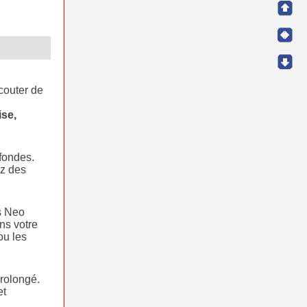
couter de
ise,
ofondes.
ez des
s Neo
ns votre
ou les
prolongé.
et