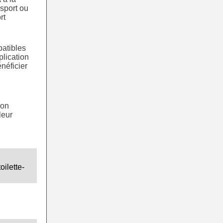
 sport ou
rt
atibles
plication
néficier
son
leur
oilette-