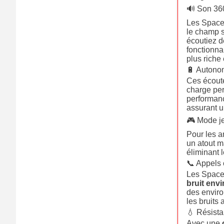
🔊 Son 360
Les Space
le champ s
écoutiez d
fonctionna
plus riche
🔋 Autono
Ces écoute
charge per
performanc
assurant u
🎮 Mode je
Pour les a
un atout ma
éliminant 
📞 Appels c
Les Space
bruit env
des enviro
les bruits 
💧 Résista
Avec une