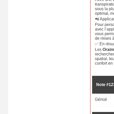
transpirat
sous la pl
optimal, m
📲 Applic
Pour perso
avec l’app
vous perme
de mises à 
✅ En rés
Les
Orai
recherchen
spatial, l
confort en 
Note #12
Génial