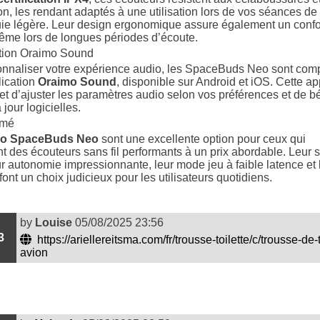
ion, les rendant adaptés à une utilisation lors de vos séances de
uie légère. Leur design ergonomique assure également un confo
ême lors de longues périodes d’écoute.
ation Oraimo Sound
nnaliser votre expérience audio, les SpaceBuds Neo sont comp
lication
Oraimo Sound
, disponible sur Android et iOS. Cette ap
t d’ajuster les paramètres audio selon vos préférences et de bé
jour logicielles.
umé
mo SpaceBuds Neo
sont une excellente option pour ceux qui
t des écouteurs sans fil performants à un prix abordable. Leur 
eur autonomie impressionnante, leur mode jeu à faible latence et 
font un choix judicieux pour les utilisateurs quotidiens.
by
Louise
05/08/2025 23:56
3
https://ariellereitsma.com/fr/trousse-toilette/c/trousse-de-t
avion