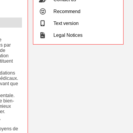
Recommend
Text version
Legal Notices
e
s par
 de
tion
tituent
dations
médicaux.
avant que
entale.
e bien-
 mieux
er.
,
moyens de