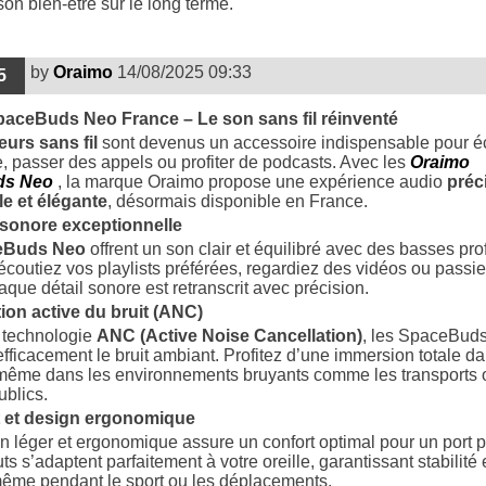
son bien-être sur le long terme.
by
Oraimo
14/08/2025 09:33
5
aceBuds Neo France – Le son sans fil réinventé
urs sans fil
sont devenus un accessoire indispensable pour é
, passer des appels ou profiter de podcasts. Avec les
Oraimo
ds Neo
, la marque Oraimo propose une expérience audio
préc
le et élégante
, désormais disponible en France.
é sonore exceptionnelle
eBuds Neo
offrent un son clair et équilibré avec des basses pr
coutiez vos playlists préférées, regardiez des vidéos ou passi
aque détail sonore est retranscrit avec précision.
ion active du bruit (ANC)
 technologie
ANC (Active Noise Cancellation)
, les SpaceBud
efficacement le bruit ambiant. Profitez d’une immersion totale da
même dans les environnements bruyants comme les transports 
blics.
t et design ergonomique
n léger et ergonomique assure un confort optimal pour un port 
 s’adaptent parfaitement à votre oreille, garantissant stabilité 
ême pendant le sport ou les déplacements.