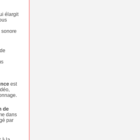
ui élargit
ous
e sonore
 de
us
ence
est
idéo,
ionnage.
n de
ême dans
gé par
 à la