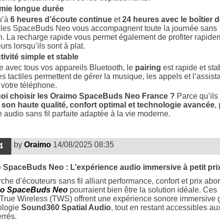
mie longue durée
u’à
6 heures d’écoute continue
et
24 heures avec le boîtier 
, les SpaceBuds Neo vous accompagnent toute la journée sans
on. La recharge rapide vous permet également de profiter rapide
rs lorsqu’ils sont à plat.
ivité simple et stable
 avec tous vos appareils Bluetooth, le
pairing
est rapide et sta
tactiles permettent de gérer la musique, les appels et l’assista
 votre téléphone.
oi choisir les Oraimo SpaceBuds Neo France ?
Parce qu’ils
t
son haute qualité, confort optimal et technologie avancée
,
 audio sans fil parfaite adaptée à la vie moderne.
by
Oraimo
14/08/2025 08:35
4
 SpaceBuds Neo : L’expérience audio immersive à petit pri
rche d’écouteurs sans fil alliant performance, confort et prix abo
mo SpaceBuds Neo
pourraient bien être la solution idéale. Ces
True Wireless (TWS) offrent une expérience sonore immersive 
ologie
Sound360 Spatial Audio
, tout en restant accessibles au
rrés.