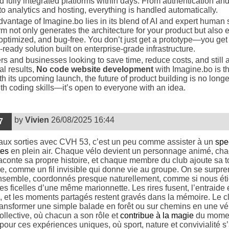
d fully integrated platforms within days. From authentication an
o analytics and hosting, everything is handled automatically.
dvantage of Imagine.bo lies in its blend of AI and expert human 
rm not only generates the architecture for your product but also e
 optimized, and bug-free. You don’t just get a prototype—you get
ready solution built on enterprise-grade infrastructure.
rs and businesses looking to save time, reduce costs, and still 
al results,
No code website development
with Imagine.bo is t
h its upcoming launch, the future of product building is no longe
ith coding skills—it’s open to everyone with an idea.
by
Vivien
26/08/2025 16:44
7
 aux sorties avec CVH 53, c’est un peu comme assister à un
spe
tes
en plein air. Chaque vélo devient un personnage animé, ch
aconte sa propre histoire, et chaque membre du club ajoute sa 
e, comme un fil invisible qui donne vie au groupe. On se surpre
nsemble, coordonnés presque naturellement, comme si nous éti
les ficelles d’une même marionnette. Les rires fusent, l’entraide 
 et les moments partagés restent gravés dans la mémoire. Le c
transformer une simple balade en forêt ou sur chemins en une vé
ollective, où chacun a son rôle et
contribue à la magie
du momen
our ces expériences uniques, où sport, nature et convivialité s