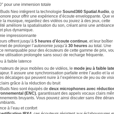
° pour une immersion totale
Buds Neo intègrent la technologie
Sound360 Spatial Audio
, q
onore pour offrir une expérience d’écoute enveloppante. Que v
e la musique, regardiez des vidéos ou jouiez à des jeux, cette
lité améliore la spatialisation du son, créant ainsi une ambianc
 et plus dynamique.
mie impressionnante
urs offrent jusqu’à
5 heures d’écoute continue
, et leur boîtier
met de prolonger l’autonomie jusqu’à
30 heures
au total. Une
e remarquable pour des écouteurs de cette gamme de prix, vo
ne utilisation prolongée sans souci de recharge fréquente.
u à faible latence
mateurs de jeux mobiles ou de vidéos, le
mode jeu à faible lat
jeur. Il assure une synchronisation parfaite entre l’audio et la v
les décalages qui peuvent nuire à l’expérience de jeu ou de vis
lairs grâce à la réduction du bruit
Buds Neo sont équipés de
deux microphones avec réductio
ironnemental (ENC)
, garantissant des appels vocaux clairs m
nnements bruyants. Vous pouvez ainsi discuter sans être déran
ambiants.
nce à l’eau et confort
certification IPX4
, ces écouteurs résistent aux éclaboussures et