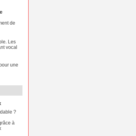
de
ment de
ble. Les
nt vocal
 pour une
x
rdable ?
grâce à
x