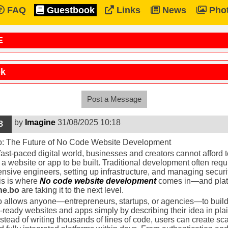
FAQ
Guestbook
Links
News
Pho
E
ok
Post a Message
by
Imagine
31/08/2025 10:18
8
o: The Future of No Code Website Development
 fast-paced digital world, businesses and creators cannot afford t
 a website or app to be built. Traditional development often requ
ensive engineers, setting up infrastructure, and managing securi
is is where
No code website development
comes in—and plat
ne.bo
are taking it to the next level.
 allows anyone—entrepreneurs, startups, or agencies—to buil
-ready websites and apps simply by describing their idea in pla
nstead of writing thousands of lines of code, users can create sca