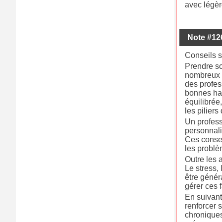
avec légèr
Note #12
Conseils s
Prendre so
nombreux 
des profes
bonnes hab
équilibrée
les piliers
Un profess
personnali
Ces consei
les problè
Outre les 
Le stress, 
être génér
gérer ces 
En suivant
renforcer 
chroniques