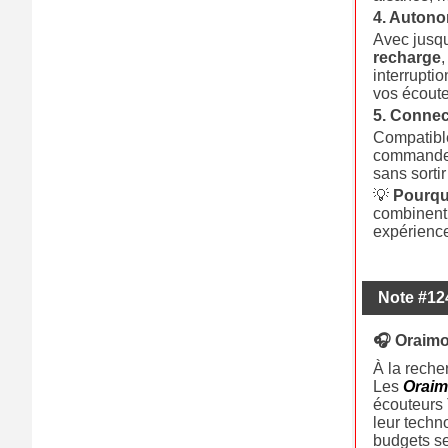
4. Autono
Avec jusq
recharge
interrupti
vos écouteu
5. Connect
Compatible
commandes 
sans sortir
💡
Pourqu
combinen
expérience
Note #12
🎧 Oraimo
À la reche
Les
Orai
écouteurs 
leur techn
budgets se