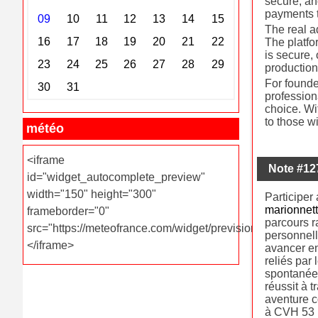
secure, an
payments t
The real a
The platfo
is secure,
production-
For founde
profession
choice. Wit
to those w
météo
<iframe
Note #12
id="widget_autocomplete_preview"
width="150" height="300"
Participer
marionnet
frameborder="0"
parcours r
src="https://meteofrance.com/widget/prevision/531190">
personnell
</iframe>
avancer e
reliés par 
spontanée,
réussit à 
aventure c
à CVH 53 p