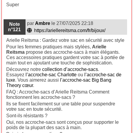
Super
par
Ambre
le 27/07/2025 22:18
Note
n°121
https://ariellereitsma.com/fr/bijoux/
Arielle Reitsma : Gardez votre sac en sécurité avec style
Pour les femmes pratiques mais stylées,
Arielle
Reitsma
propose des accroche-sacs à main élégants.
Ces accessoires pratiques gardent votre sac à portée de
main tout en ajoutant une touche de sophistication.
Découvrez notre
collection d’accroche-sacs
.
Essayez
l’accroche-sac Charlotte
ou
l’accroche-sac de
luxe
. Vous aimerez aussi
l’accroche-sac Big Bang
Theory cœur
.
FAQ : Accroche-sacs d’Arielle Reitsma Comment
fonctionnent les accroche-sacs ?
Ils se fixent facilement sur une table pour suspendre
votre sac en toute sécurité.
Sont-ils résistants ?
Oui, nos accroche-sacs sont conçus pour supporter le
poids de la plupart des sacs à main.