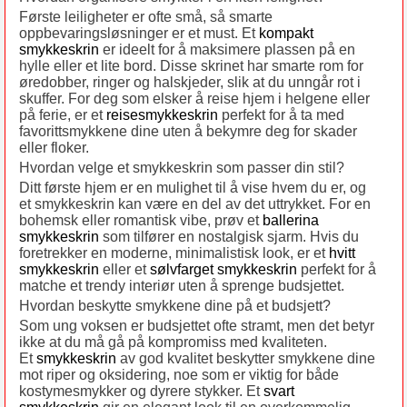
Første leiligheter er ofte små, så smarte
oppbevaringsløsninger er et must. Et
kompakt
smykkeskrin
er ideelt for å maksimere plassen på en
hylle eller et lite bord. Disse skrinet har smarte rom for
øredobber, ringer og halskjeder, slik at du unngår rot i
skuffer. For deg som elsker å reise hjem i helgene eller
på ferie, er et
reisesmykkeskrin
perfekt for å ta med
favorittsmykkene dine uten å bekymre deg for skader
eller floker.
Hvordan velge et smykkeskrin som passer din stil?
Ditt første hjem er en mulighet til å vise hvem du er, og
et smykkeskrin kan være en del av det uttrykket. For en
bohemsk eller romantisk vibe, prøv et
ballerina
smykkeskrin
som tilfører en nostalgisk sjarm. Hvis du
foretrekker en moderne, minimalistisk look, er et
hvitt
smykkeskrin
eller et
sølvfarget smykkeskrin
perfekt for å
matche et trendy interiør uten å sprenge budsjettet.
Hvordan beskytte smykkene dine på et budsjett?
Som ung voksen er budsjettet ofte stramt, men det betyr
ikke at du må gå på kompromiss med kvaliteten.
Et
smykkeskrin
av god kvalitet beskytter smykkene dine
mot riper og oksidering, noe som er viktig for både
kostymesmykker og dyrere stykker. Et
svart