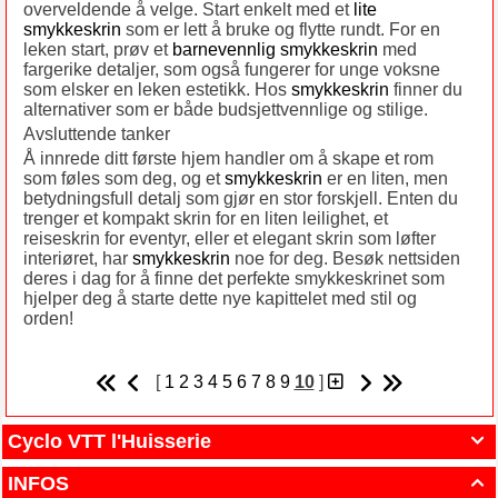
overveldende å velge. Start enkelt med et
lite
smykkeskrin
som er lett å bruke og flytte rundt. For en
leken start, prøv et
barnevennlig smykkeskrin
med
fargerike detaljer, som også fungerer for unge voksne
som elsker en leken estetikk. Hos
smykkeskrin
finner du
alternativer som er både budsjettvennlige og stilige.
Avsluttende tanker
Å innrede ditt første hjem handler om å skape et rom
som føles som deg, og et
smykkeskrin
er en liten, men
betydningsfull detalj som gjør en stor forskjell. Enten du
trenger et kompakt skrin for en liten leilighet, et
reiseskrin for eventyr, eller et elegant skrin som løfter
interiøret, har
smykkeskrin
noe for deg. Besøk nettsiden
deres i dag for å finne det perfekte smykkeskrinet som
hjelper deg å starte dette nye kapittelet med stil og
orden!
[
1
2
3
4
5
6
7
8
9
10
]
Cyclo VTT l'Huisserie

INFOS
