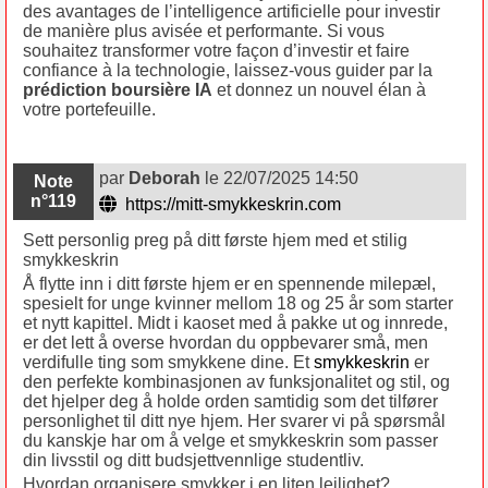
des avantages de l’intelligence artificielle pour investir
de manière plus avisée et performante. Si vous
souhaitez transformer votre façon d’investir et faire
confiance à la technologie, laissez‑vous guider par la
prédiction boursière IA
et donnez un nouvel élan à
votre portefeuille.
par
Deborah
le 22/07/2025 14:50
Note
n°119
https://mitt-smykkeskrin.com
Sett personlig preg på ditt første hjem med et stilig
smykkeskrin
Å flytte inn i ditt første hjem er en spennende milepæl,
spesielt for unge kvinner mellom 18 og 25 år som starter
et nytt kapittel. Midt i kaoset med å pakke ut og innrede,
er det lett å overse hvordan du oppbevarer små, men
verdifulle ting som smykkene dine. Et
smykkeskrin
er
den perfekte kombinasjonen av funksjonalitet og stil, og
det hjelper deg å holde orden samtidig som det tilfører
personlighet til ditt nye hjem. Her svarer vi på spørsmål
du kanskje har om å velge et smykkeskrin som passer
din livsstil og ditt budsjettvennlige studentliv.
Hvordan organisere smykker i en liten leilighet?