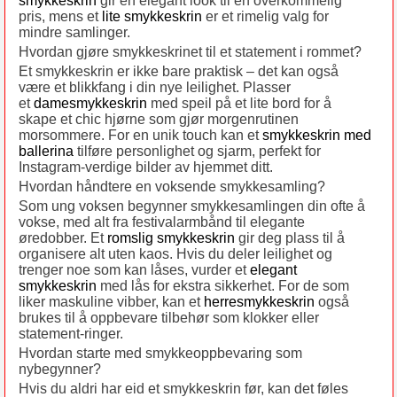
smykkeskrin
gir en elegant look til en overkommelig
pris, mens et
lite smykkeskrin
er et rimelig valg for
mindre samlinger.
Hvordan gjøre smykkeskrinet til et statement i rommet?
Et smykkeskrin er ikke bare praktisk – det kan også
være et blikkfang i din nye leilighet. Plasser
et
damesmykkeskrin
med speil på et lite bord for å
skape et chic hjørne som gjør morgenrutinen
morsommere. For en unik touch kan et
smykkeskrin med
ballerina
tilføre personlighet og sjarm, perfekt for
Instagram-verdige bilder av hjemmet ditt.
Hvordan håndtere en voksende smykkesamling?
Som ung voksen begynner smykkesamlingen din ofte å
vokse, med alt fra festivalarmbånd til elegante
øredobber. Et
romslig smykkeskrin
gir deg plass til å
organisere alt uten kaos. Hvis du deler leilighet og
trenger noe som kan låses, vurder et
elegant
smykkeskrin
med lås for ekstra sikkerhet. For de som
liker maskuline vibber, kan et
herresmykkeskrin
også
brukes til å oppbevare tilbehør som klokker eller
statement-ringer.
Hvordan starte med smykkeoppbevaring som
nybegynner?
Hvis du aldri har eid et smykkeskrin før, kan det føles