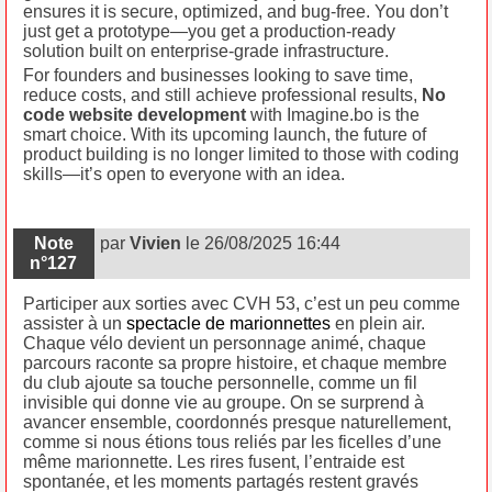
ensures it is secure, optimized, and bug-free. You don’t
just get a prototype—you get a production-ready
solution built on enterprise-grade infrastructure.
For founders and businesses looking to save time,
reduce costs, and still achieve professional results,
No
code website development
with Imagine.bo is the
smart choice. With its upcoming launch, the future of
product building is no longer limited to those with coding
skills—it’s open to everyone with an idea.
Note
par
Vivien
le 26/08/2025 16:44
n°127
Participer aux sorties avec CVH 53, c’est un peu comme
assister à un
spectacle de marionnettes
en plein air.
Chaque vélo devient un personnage animé, chaque
parcours raconte sa propre histoire, et chaque membre
du club ajoute sa touche personnelle, comme un fil
invisible qui donne vie au groupe. On se surprend à
avancer ensemble, coordonnés presque naturellement,
comme si nous étions tous reliés par les ficelles d’une
même marionnette. Les rires fusent, l’entraide est
spontanée, et les moments partagés restent gravés