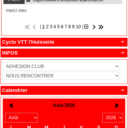
merci mec
[
1
2
3
4
5
6
7
8
9
10
]
Cyclo VTT l'Huisserie

INFOS

Calendrier
