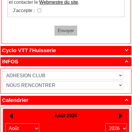
et contacter le
Webmestre du site
.
J'accepte :
Envoyer
Cyclo VTT l'Huisserie

INFOS

Calendrier
